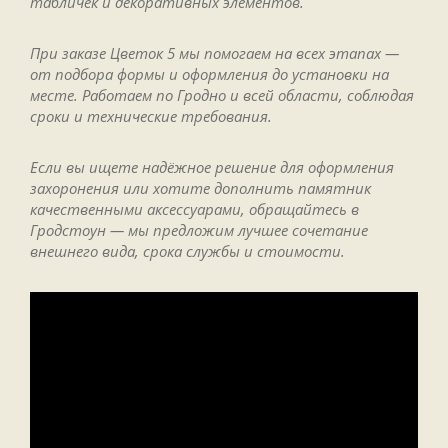
табличек и декоративных элементов.
При заказе Цветок 5 мы помогаем на всех этапах —
от подбора формы и оформления до установки на
месте. Работаем по Гродно и всей области, соблюдая
сроки и технические требования.
Если вы ищете надёжное решение для оформления
захоронения или хотите дополнить памятник
качественными аксессуарами, обращайтесь в
Гродстоун — мы предложим лучшее сочетание
внешнего вида, срока службы и стоимости.