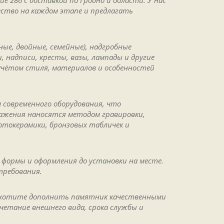
е 286 с доставкой по Гродно и области. У нас
ство на каждом этапе и предлагать
ые, двойные, семейные), надгробные
 надписи, кресты, вазы, лампады и другие
учётом стиля, материалов и особенностей
 современного оборудования, что
ажения наносятся методом гравировки,
отокерамики, бронзовых табличек и
а формы и оформления до установки на месте.
требования.
и хотите дополнить памятник качественными
четание внешнего вида, срока службы и