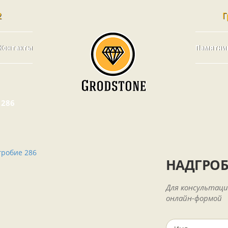
2
Г
Контакты
Памятни
 286
НАДГРОБ
Для консультаци
онлайн-формой