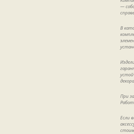
Компа
— соб
справ
В кат
компл
элеме
устан
Издел
гаран
устой
декор
При з
Работ
Если 
аксес
стоим