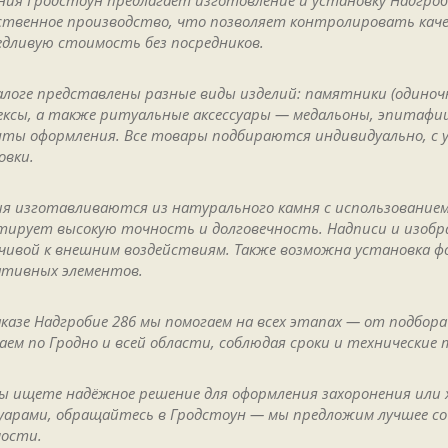
ния Гродстоун предлагает изготовление и установку Надгроби
ственное производство, что позволяет контролировать каче
едливую стоимость без посредников.
алоге представлены разные виды изделий: памятники (одиночн
ексы, а также ритуальные аксессуары — медальоны, эпитафии,
нты оформления. Все товары подбираются индивидуально, с 
овки.
ия изготавливаются из натурального камня с использованием
тирует высокую точность и долговечность. Надписи и изобр
чивой к внешним воздействиям. Также возможна установка ф
ативных элементов.
аказе Надгробие 286 мы помогаем на всех этапах — от подбор
аем по Гродно и всей области, соблюдая сроки и технические 
вы ищете надёжное решение для оформления захоронения ил
суарами, обращайтесь в Гродстоун — мы предложим лучшее со
ости.