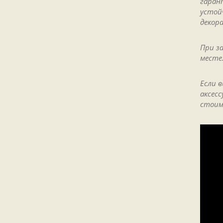
гаран
устой
декор
При з
месте
Если 
аксес
стоим