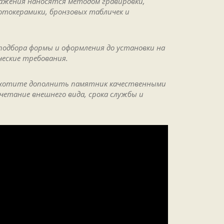
ажения наносятся методом гравировки,
отокерамики, бронзовых табличек и
 подбора формы и оформления до установки на
ческие требования.
и хотите дополнить памятник качественными
четание внешнего вида, срока службы и