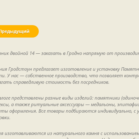
Предыдущий
ник двойной 14 — заказать в Гродно напрямую от производи
ния Гродстоун предлагает изготовление и установку Памятни
ти. У нас — собственное производство, что позволяет конт
агать справедливую стоимость без посредников.
алоге представлены разные виды изделий: памятники (одиночн
ексы, а также ритуальные аксессуары — медальоны, эпитафии,
нты оформления. Все товары подбираются индивидуально, с 
овки.
ия изготавливаются из натурального камня с использованием