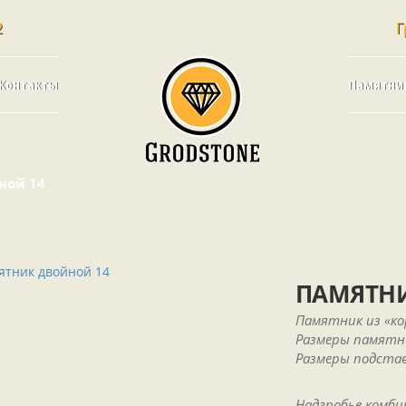
2
Г
Контакты
Памятни
ной 14
ПАМЯТНИ
Памятник из «ко
Размеры памятник
Размеры подставки
Надгробье комби