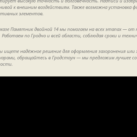
тирует высокую точность и долговечность. Надписи и изобр
чивой к внешним воздействиям. Также возможна установка ф
ативных элементов.
аказе Памятник двойной 14 мы помогаем на всех этапах — от
. Работаем по Гродно и всей области, соблюдая сроки и техни
вы ищете надёжное решение для оформления захоронения ил
суарами, обращайтесь в Гродстоун — мы предложим лучшее со
ости.