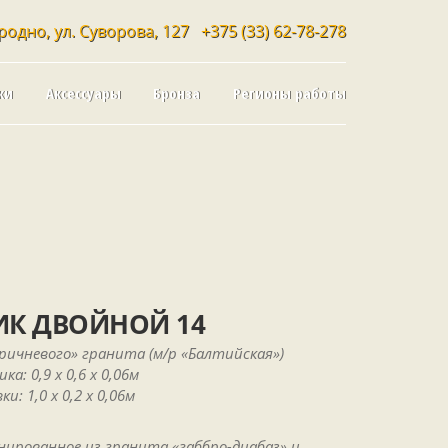
родно, ул. Суворова, 127
+375 (33) 62-78-278
ки
Аксессуары
Бронза
Регионы работы
К ДВОЙНОЙ 14
ричневого» гранита (м/р «Балтийская»)
а: 0,9 х 0,6 х 0,06м
: 1,0 х 0,2 х 0,06м
нированное из гранита «габбро-диабаз» и