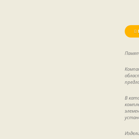
Памят
Компа
облас
предл
В кат
компл
элеме
устан
Издел