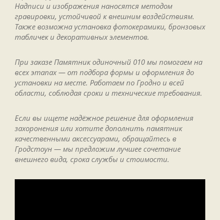
Надписи и изображения наносятся методом
гравировки, устойчивой к внешним воздействиям.
Также возможна установка фотокерамики, бронзовых
табличек и декоративных элементов.
При заказе Памятник одиночный 010 мы помогаем на
всех этапах — от подбора формы и оформления до
установки на месте. Работаем по Гродно и всей
области, соблюдая сроки и технические требования.
Если вы ищете надёжное решение для оформления
захоронения или хотите дополнить памятник
качественными аксессуарами, обращайтесь в
Гродстоун — мы предложим лучшее сочетание
внешнего вида, срока службы и стоимости.